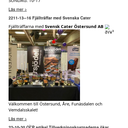
SÖNDAG: 10-17
Läs mer >
2211-13--16 Fjällträffar med Svenska Cater
Fjällträffarna med
Svensk Cater Östersund AB
Välkommen till Östersund, Åre, Funäsdalen och
Vemdalsskalet!
Läs mer >
22-10-30 OÌˆP artikel Tillverkningskostnaderna ökar