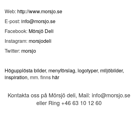
Web:
http://www.morsjo.se
E-post:
info@morsjo.se
Facebook:
Mörsjö Deli
Instagram:
morsjodeli
Twitter:
morsjo
Högupplösta bilder
,
menyförslag
,
logotyper
,
miljöbilder,
inspiration
, mm. finns
här
Kontakta oss på Mörsjö deli, Mail: info@morsjo.se
eller Ring +46 63 10 12 60