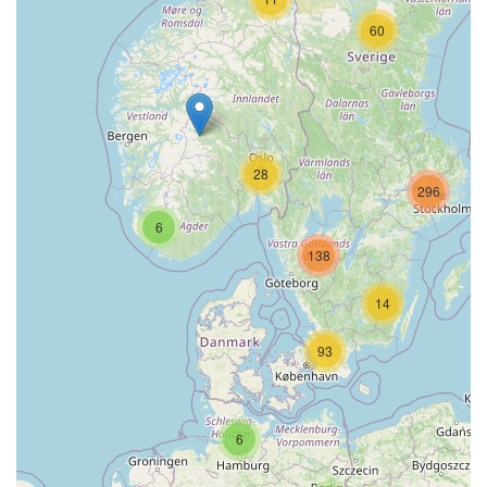
60
28
296
6
138
14
93
6