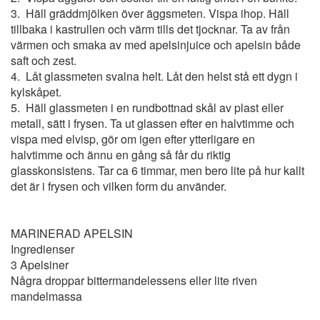
3. Häll gräddmjölken över äggsmeten. Vispa ihop. Häll
tillbaka i kastrullen och värm tills det tjocknar. Ta av från
värmen och smaka av med apelsinjuice och apelsin både
saft och zest.
4. Låt glassmeten svalna helt. Låt den helst stå ett dygn i
kylskåpet.
5. Häll glassmeten i en rundbottnad skål av plast eller
metall, sätt i frysen. Ta ut glassen efter en halvtimme och
vispa med elvisp, gör om igen efter ytterligare en
halvtimme och ännu en gång så får du riktig
glasskonsistens. Tar ca 6 timmar, men bero lite på hur kallt
det är i frysen och vilken form du använder.
MARINERAD APELSIN
Ingredienser
3 Apelsiner
Några droppar bittermandelessens eller lite riven
mandelmassa