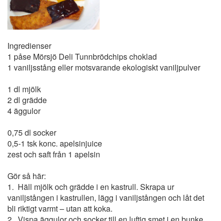
Ingredienser
1 påse Mörsjö Deli Tunnbrödchips choklad
1 vaniljsstång eller motsvarande ekologiskt vaniljpulver
1 dl mjölk
2 dl grädde
4 äggulor
0,75 dl socker
0,5-1 tsk konc. apelsinjuice
zest och saft från 1 apelsin
Gör så här:
1. Häll mjölk och grädde i en kastrull. Skrapa ur
vaniljstången i kastrullen, lägg i vaniljstången och låt det
bli riktigt varmt – utan att koka.
2. Vispa äggulor och socker till en luftig smet i en bunke.