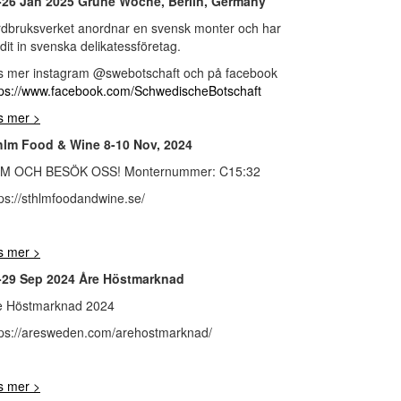
-26 Jan 2025 Grüne Woche, Berlin, Germany
rdbruksverket anordnar en svensk monter och har
dit in svenska delikatessföretag.
s mer instagram @swebotschaft och på facebook
tps://www.facebook.com/SchwedischeBotschaft
s mer >
hlm Food & Wine 8-10 Nov, 2024
M OCH BESÖK OSS! Monternummer: C15:32
tps://sthlmfoodandwine.se/
s mer >
-29 Sep 2024 Åre Höstmarknad
e Höstmarknad 2024
tps://aresweden.com/arehostmarknad/
s mer >