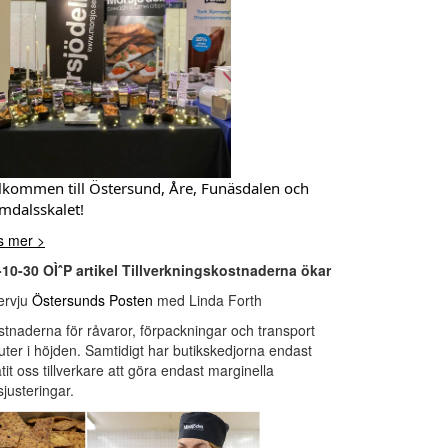
lkommen till Östersund, Åre, Funäsdalen och
mdalsskalet!
s mer >
-10-30 OÌˆP artikel Tillverkningskostnaderna ökar
tervju
Östersunds Posten
med Linda Forth
stnaderna för råvaror, förpackningar och transport
uter i höjden. Samtidigt har butikskedjorna endast
låtit oss tillverkare att göra endast marginella
sjusteringar.