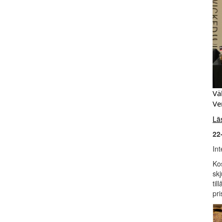
Vä
Ve
Lä
22
In
Ko
skj
til
pri