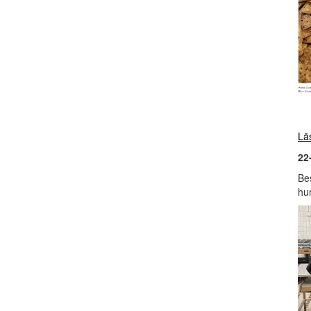
Lä
22
Be
hur