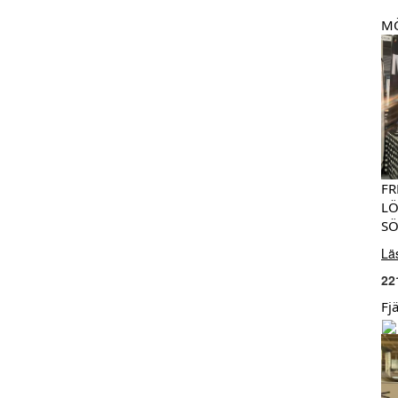
MÖ
FR
LÖ
SÖ
Lä
22
Fj