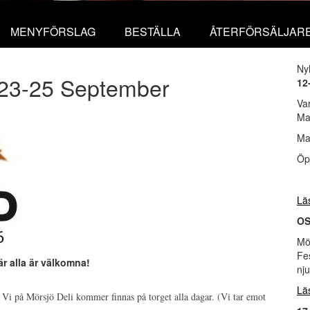
MENYFÖRSLAG
BESTÄLLA
ÅTERFÖRSÄLJAR
Ny
23-25 September
12
Va
Ma
Ma
Öp
Lä
OS
Mör
Fes
är alla är välkomna!
nju
Lä
ad. Vi på Mörsjö Deli kommer finnas på torget alla dagar. (Vi tar emot