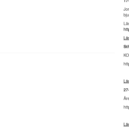
17
Jo
bju
Lä
ht
Lä
St
KO
ht
Lä
27
År
ht
Lä