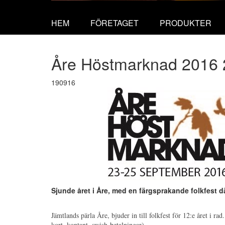
HEM
FÖRETAGET
PRODUKTER
Åre Höstmarknad 2016 
190916
Sjunde året i Åre, med en färgsprakande folkfest d
Jämtlands pärla Åre, bjuder in till folkfest för 12:e året i r
kort, kontant, swish-betalningar)