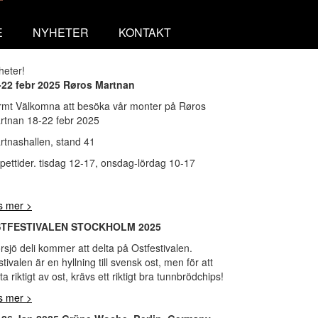
E
NYHETER
KONTAKT
heter!
-22 febr 2025 Røros Martnan
rmt Välkomna att besöka vår monter på Røros
rtnan 18-22 febr 2025
rtnashallen, stand 41
pettider. tisdag 12-17, onsdag-lördag 10-17
s mer >
TFESTIVALEN STOCKHOLM 2025
sjö deli kommer att delta på Ostfestivalen.
tivalen är en hyllning till svensk ost, men för att
ta riktigt av ost, krävs ett riktigt bra tunnbrödchips!
s mer >