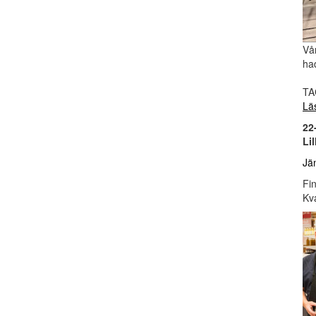
Vår
ha
TAC
Lä
22
Li
Jä
Fin
Kv