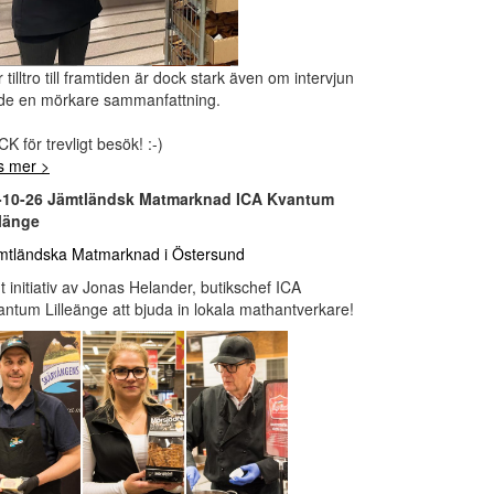
 tilltro till framtiden är dock stark även om intervjun
de en mörkare sammanfattning.
K för trevligt besök! :-)
s mer >
-10-26 Jämtländsk Matmarknad ICA Kvantum
llänge
mtländska Matmarknad i Östersund
t initiativ av Jonas Helander, butikschef ICA
antum Lilleänge att bjuda in lokala mathantverkare!