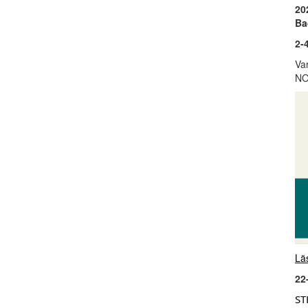
20
Ba
2-
Va
NO
Lä
22
ST