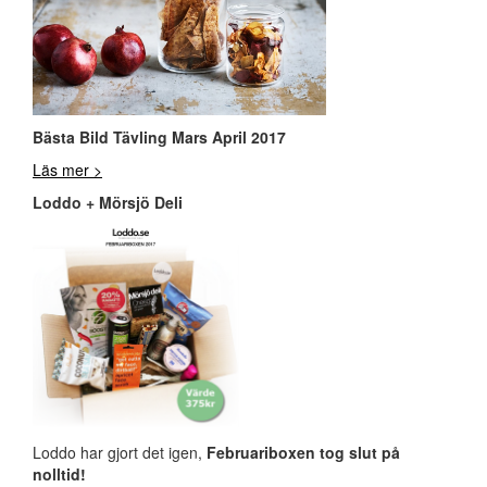
Bästa Bild Tävling Mars April 2017
Läs mer >
Loddo + Mörsjö Deli
Loddo har gjort det igen,
Februariboxen tog slut på
nolltid!