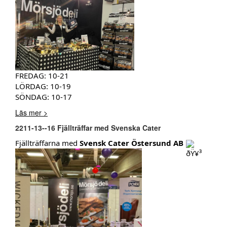
FREDAG: 10-21
LÖRDAG: 10-19
SÖNDAG: 10-17
Läs mer >
2211-13--16 Fjällträffar med Svenska Cater
Fjällträffarna med
Svensk Cater Östersund AB