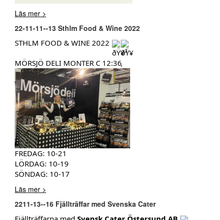
Läs mer >
22-11-11--13 Sthlm Food & Wine 2022
STHLM FOOD & WINE 2022
MÖRSJÖ DELI MONTER C 12:36
FREDAG: 10-21
LÖRDAG: 10-19
SÖNDAG: 10-17
Läs mer >
2211-13--16 Fjällträffar med Svenska Cater
Fjällträffarna med
Svensk Cater Östersund AB