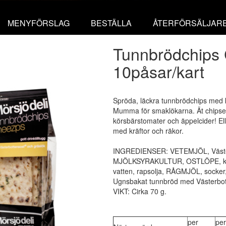
MENYFÖRSLAG
BESTÄLLA
ÅTERFÖRSÄLJAR
Tunnbrödchips
10påsar/kart
Spröda, läckra tunnbrödchips med 
Mumma för smaklökarna. Ät chipsen
körsbärstomater och äppelcider! Eller
med kräftor och räkor.
INGREDIENSER: VETEMJÖL, Västerb
MJÖLKSYRAKULTUR, OSTLÖPE, kons
vatten, rapsolja, RÅGMJÖL, socker,
Ugnsbakat tunnbröd med Västerbott
VIKT: Cirka 70 g.
per
per