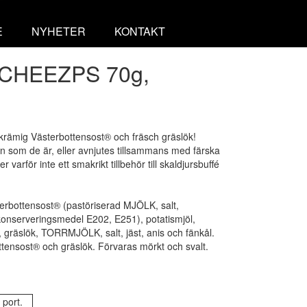
E
NYHETER
KONTAKT
 CHEEZPS 70g,
krämig Västerbottensost® och fräsch gräslök!
 som de är, eller avnjutes tillsammans med färska
 varför inte ett smakrikt tillbehör till skaldjursbuffé
ottensost® (pastöriserad MJÖLK, salt,
erveringsmedel E202, E251), potatismjöl,
 gräslök, TORRMJÖLK, salt, jäst, anis och fänkål.
ensost® och gräslök. Förvaras mörkt och svalt.
 port.