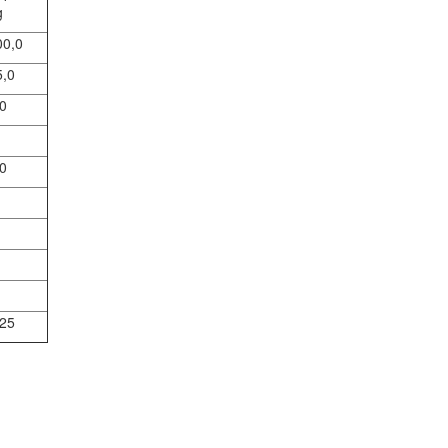
g
00,0
5,0
0
0
325