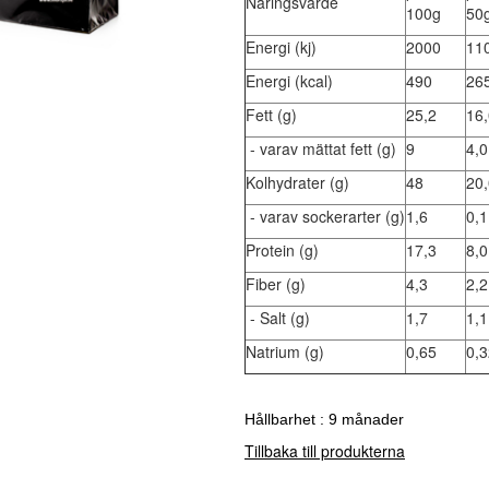
Näringsvärde
100g
50
Energi (kj)
2000
11
Energi (kcal)
490
26
Fett (g)
25,2
16,
- varav mättat fett (g)
9
4,0
Kolhydrater (g)
48
20,
- varav sockerarter (g)
1,6
0,1
Protein (g)
17,3
8,0
Fiber (g)
4,3
2,2
- Salt (g)
1,7
1,1
Natrium (g)
0,65
0,
Hållbarhet : 9 månader
Tillbaka till produkterna